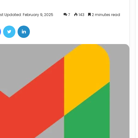
st Updated: February 9, 2025
7
143
2 minutes read
Facebook
Twitter
LinkedIn