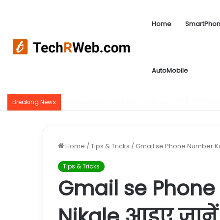
Home
SmartPho
AutoMobile
Sip Kya Hota Hai | Sip kaise kare ? आज लिया गया 
Breaking News
Home
/
Tips & Tricks
/
Gmail se Phone Number Kai
Tips & Tricks
Gmail se Phone
Nikale आइए जानें