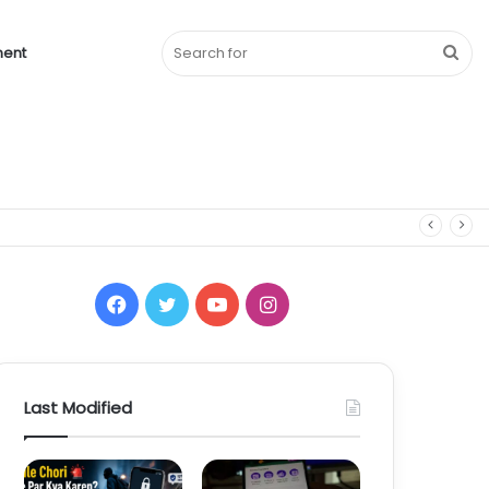
Sea
ment
for
Facebook
Twitter
YouTube
Instagram
Last Modified