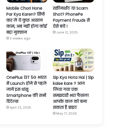
Mobile Chori Hone
स्क्रीनशॉट या Scam
Par Kya Karen? सिर्फ
Shot? PhonePe
कर लें ये कुछ आसान
Payment Frauds से
काम, अब नहीं होगा कोई
ऐसे बचें !
बड़ा नुक्सान
June 12, 2025
2 weeks ago
OnePlus 13T 5G भारत
Sip Kya Hota Hai | Sip
में Launch होने से पहले
kaise kare ? आज
जानें इस धांसू
लिया गया एक
Smartphone की सभी
समझदारी भरा फैसला
डिटेल्स
आपके कल को बना
सकता है ब्राइट
April 22, 2025
May 17, 2026