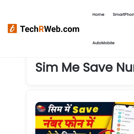
Home
SmartPho
Sip Kya Hota Hai | Sip kaise kare ? आज लिया गया 
Breaking News
AutoMobile
Home
/
Sim Me Save Number Kaise Nikale
Sim Me Save Nu