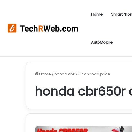
Home
SmartPho
AutoMobile
Sip Kya Hota Hai | Sip kaise kare ? आज लिया गया 
Breaking News
Home
/
honda cbr650r on road price
honda cbr650r 