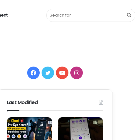
Sea
ment
for
Facebook
Twitter
YouTube
Instagram
Last Modified