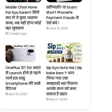
Mobile Chori Hone
स्क्रीनशॉट या Scam
Par Kya Karen? सिर्फ
Shot? PhonePe
कर लें ये कुछ आसान
Payment Frauds से
काम, अब नहीं होगा कोई
ऐसे बचें !
बड़ा नुक्सान
June 12, 2025
2 weeks ago
OnePlus 13T 5G भारत
Sip Kya Hota Hai | Sip
में Launch होने से पहले
kaise kare ? आज
जानें इस धांसू
लिया गया एक
Smartphone की सभी
समझदारी भरा फैसला
डिटेल्स
आपके कल को बना
सकता है ब्राइट
April 22, 2025
May 17, 2026